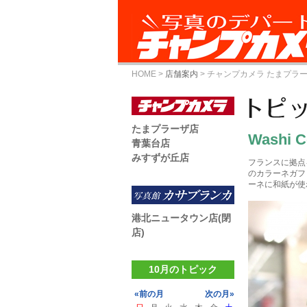
HOME
>
店舗案内
>
チャンプカメラ たまプラ
たまプラーザ店
Washi C
青葉台店
みすずが丘店
フランスに拠点を
のカラーネガフ
ーネに和紙が使
港北ニュータウン店(閉
店)
10月のトピック
«前の月
次の月»