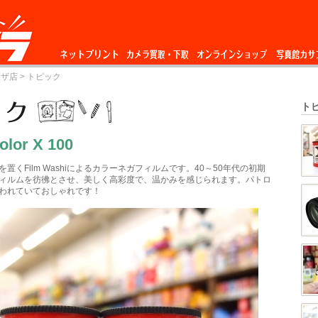
ネットプリント
カメラ買取・下
オンラインショップ
写真館カサ
ーザ店
> トピック
取
ト
olor X 100
置くFilm Washiによるカラーネガフィルムです。40～50年代の初期
ィルムを彷彿とさせ、美しく高彩度で、温かみを感じられます。パトロ
われていておしゃれです！