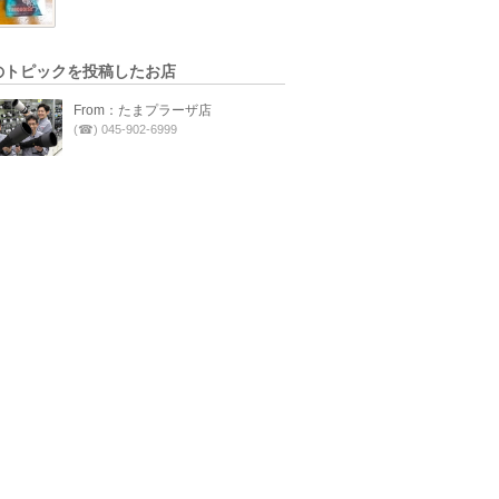
のトピックを投稿したお店
From：たまプラーザ店
(☎) 045-902-6999