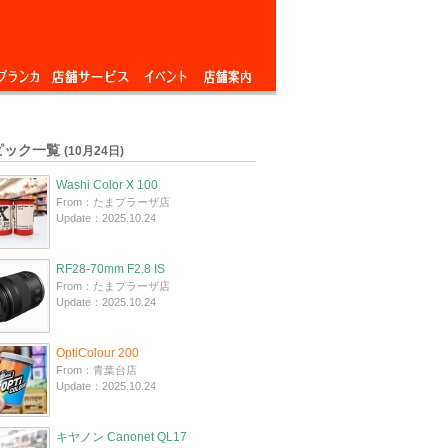
ブランカ
店舗サービス
イベント
店舗案内
ピック一覧
(10月24日)
Washi Color X 100
From：たまプラーザ店
Update：2025.10.24
RF28-70mm F2.8 IS
From：たまプラーザ店
Update：2025.10.24
OptiColour 200
From：青葉台店
Update：2025.10.24
キヤノン Canonet QL17