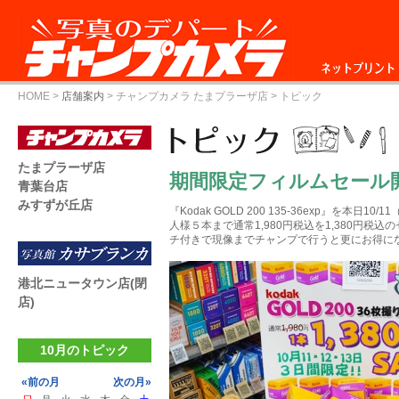
ネットプリント
HOME
>
店舗案内
>
チャンプカメラ たまプラーザ店
> トピック
たまプラーザ店
期間限定フィルムセール
青葉台店
みすずが丘店
『Kodak GOLD 200 135-36exp』を本日1
人様５本まで通常1,980円税込を1,380円税込
チ付きで現像までチャンプで行うと更にお得に
港北ニュータウン店(閉
店)
10月のトピック
«前の月
次の月»