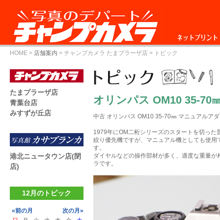
ネットプリント
HOME
>
店舗案内
>
チャンプカメラ たまプラーザ店
> トピック
たまプラーザ店
オリンパス OM10 35-70
青葉台店
みすずが丘店
中古 オリンパス OM10 35-70㎜ マニュアル
1979年にOM二桁シリーズのスタートを切っ
絞り優先機ですが、マニュアル機としても使用
す。
港北ニュータウン店(閉
ダイヤルなどの操作部材が多く、適度な重量が
ラです。
店)
12月のトピック
«前の月
次の月»