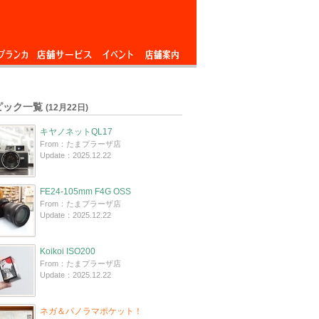
ブランカ
店舗サービス
イベント
店舗案内
ピック一覧
(12月22日)
キヤノネットQL17
From：たまプラーザ店
Update：2025.12.22
FE24-105mm F4G OSS
From：たまプラーザ店
Update：2025.12.22
Koikoi ISO200
From：たまプラーザ店
Update：2025.12.22
ネガ＆パノラマポケット！