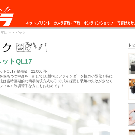
ネットプリント
カメラ買取・下
オンラインショップ
写真館カサ
ーザ店
> トピック
取
ト
ットQL17
QL17 整備済 22,000円-
を保ちつつ中身を一新してEE機構とファインダーを極力小型化！特に
法は当時画期的な簡易装填方式のQL方式を採用し装填の失敗が少なく
フィルム装填苦手な方にもお勧めです！