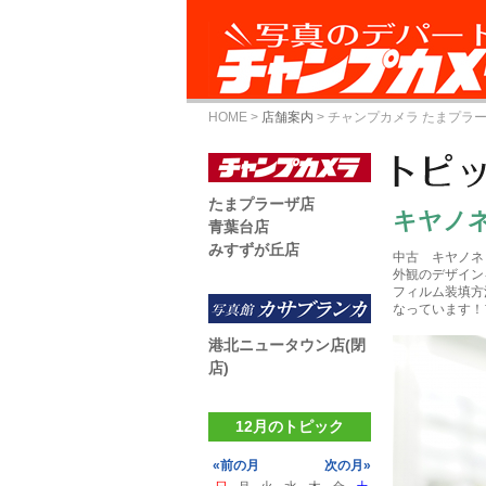
HOME
>
店舗案内
>
チャンプカメラ たまプラ
たまプラーザ店
キヤノネ
青葉台店
みすずが丘店
中古 キヤノネット
外観のデザイン
フィルム装填方
なっています！
港北ニュータウン店(閉
店)
12月のトピック
«前の月
次の月»