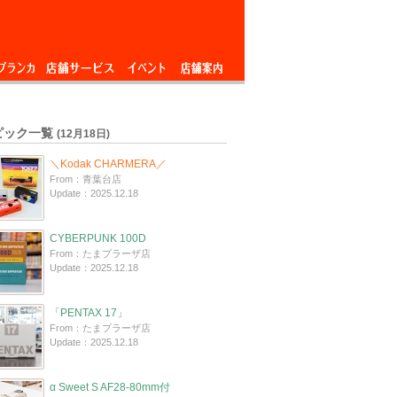
ブランカ
店舗サービス
イベント
店舗案内
ピック一覧
(12月18日)
＼Kodak CHARMERA／
From：青葉台店
Update：2025.12.18
CYBERPUNK 100D
From：たまプラーザ店
Update：2025.12.18
「PENTAX 17」
From：たまプラーザ店
Update：2025.12.18
α Sweet S AF28-80mm付