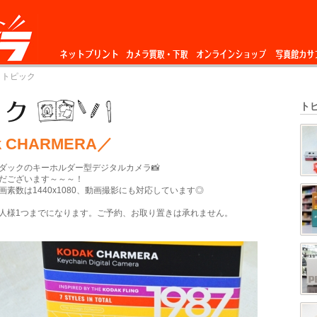
ネットプリント
カメラ買取・下
オンラインショップ
写真館カサ
 トピック
取
ト
k CHARMERA／
ダックのキーホルダー型デジタルカメラ📸
だございます～～～！
素数は1440x1080、動画撮影にも対応しています◎
人様1つまでになります。ご予約、お取り置きは承れません。