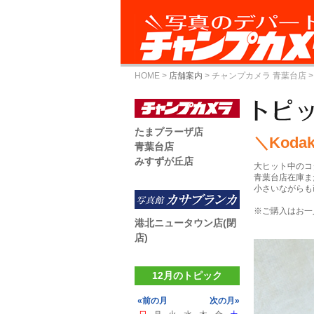
HOME
>
店舗案内
>
チャンプカメラ 青葉台店
>
たまプラーザ店
＼Koda
青葉台店
みすずが丘店
大ヒット中のコ
青葉台店在庫ま
小さいながらも画
※ご購入はお一
港北ニュータウン店(閉
店)
12月のトピック
«前の月
次の月»