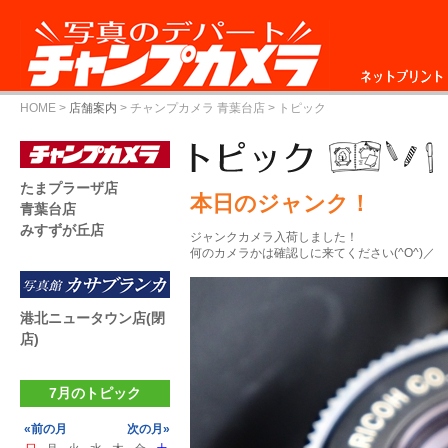
ネットプリント
HOME
>
店舗案内
>
チャンプカメラ 青葉台店
> トピック
たまプラーザ店
本日のジャンク！
青葉台店
みすずが丘店
ジャンクカメラ入荷しました！
何のカメラかは確認しに来てください(^O^)／
港北ニュータウン店(閉
店)
7月のトピック
«前の月
次の月»