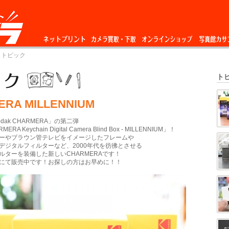
ネットプリント
カメラ買取・下
オンラインショップ
写真館カサ
 トピック
取
ト
RA MILLENNIUM
dak CHARMERA」の第二弾
ERA Keychain Digital Camera Blind Box - MILLENNIUM」！
ーやブラウン管テレビをイメージしたフレームや
デジタルフィルターなど、2000年代を彷彿とさせる
ルターを装備した新しいCHARMERAです！
にて販売中です！お探しの方はお早めに！！