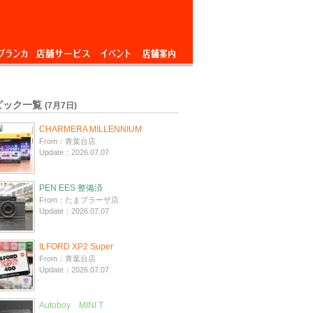
ブランカ
店舗サービス
イベント
店舗案内
ピック一覧
(7月7日)
CHARMERA MILLENNIUM
From：青葉台店
Update：2026.07.07
PEN EES 整備済
From：たまプラーザ店
Update：2026.07.07
ILFORD XP2 Super
From：青葉台店
Update：2026.07.07
Autoboy MINI T