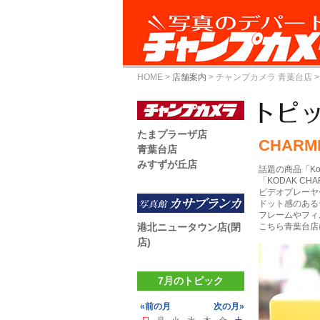
HOME
>
店舗案内
>
チャンプカメラ 青葉台店
>
たまプラーザ店
CHARME
青葉台店
みすずが丘店
話題の商品「Ko
「KODAK CHARM
ビデオプレーヤ
ドット感のある
フレームやフィ
港北ニュータウン店(閉
こちら青葉台店
店)
7月のトピック
«前の月
次の月»