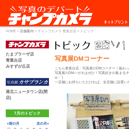
ネットプリント
HOME
>
店舗案内
>
チャンプカメラ 青葉台店
> トピック
たまプラーザ店
写真展DMコーナー
青葉台店
みすずが丘店
こちら青葉台店・写真展のDMコーナー！賑わ
写真展のDMハガキはぜひ！写真好きの集まるチ
ω・´)
一店舗にお持ちいただければ、全店舗に設置い
港北ニュータウン店(閉
店)
7月のトピック
«前の月
次の月»