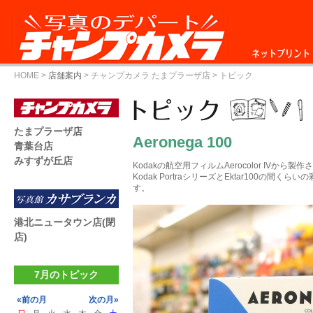
ネットプリント
HOME
>
店舗案内
>
チャンプカメラ たまプラーザ店
> トピック
たまプラーザ店
Aeronega 100
青葉台店
みすずが丘店
Kodakの航空用フィルムAerocolor IVか
Kodak PortraシリーズとEktar100の間
す。
港北ニュータウン店(閉
店)
7月のトピック
«前の月
次の月»