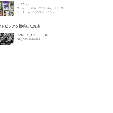
フィルム
スライド、ネガ、白黒(B&W)、レンズ
付、チェキ用等のフィルム販売。
のトピックを投稿したお店
From：たまプラーザ店
(☎) 045-902-6999