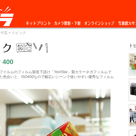
ネットプリント
カメラ買取・下
オンラインショップ
写真館カサ
ーザ店
> トピック
取
ト
r 400
フイルムのフィルム製造下請け「Yes!Star」製カラーネガフィルムで
た色合いと、ISO400なので幅広いシーンで使いやすい優秀なフィルム