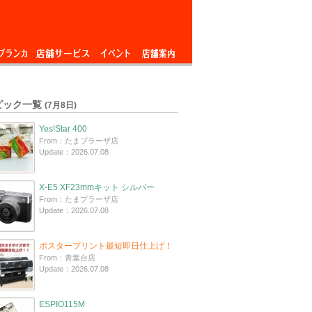
ブランカ
店舗サービス
イベント
店舗案内
ピック一覧
(7月8日)
Yes!Star 400
From：たまプラーザ店
Update：2026.07.08
X-E5 XF23mmキット シルバー
From：たまプラーザ店
Update：2026.07.08
ポスタープリント最短即日仕上げ！
From：青葉台店
Update：2026.07.08
ESPIO115M