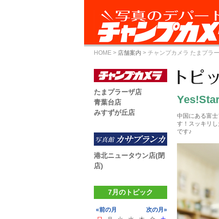
HOME
>
店舗案内
>
チャンプカメラ たまプラ
たまプラーザ店
Yes!Sta
青葉台店
みすずが丘店
中国にある富士
す！スッキリし
です♪
港北ニュータウン店(閉
店)
7月のトピック
«前の月
次の月»